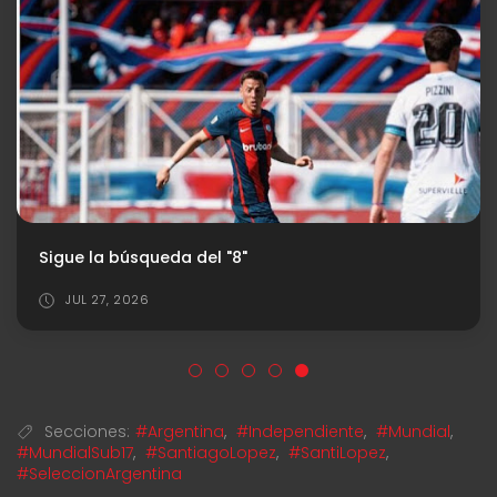
Sigue la búsqueda del "8"
JUL 27, 2026
Secciones:
#Argentina
,
#Independiente
,
#Mundial
,
#MundialSub17
,
#SantiagoLopez
,
#SantiLopez
,
#SeleccionArgentina