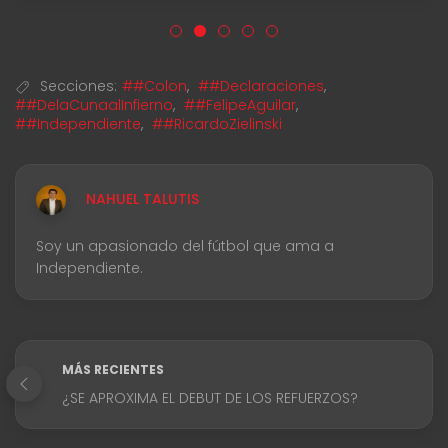
Secciones:
##Colon
,
##Declaraciones
,
##DelaCunaalInfierno
,
##FelipeAguilar
,
##Independiente
,
##RicardoZielinski
NAHUEL TALUTIS
Soy un apasionado del fútbol que ama a
Independiente.
MÁS RECIENTES
¿SE APROXIMA EL DEBUT DE LOS REFUERZOS?