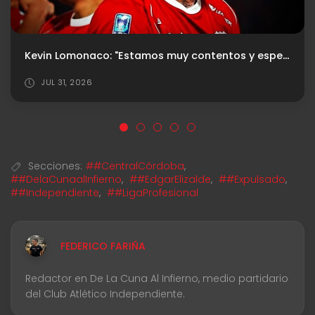
Firmó Mele: Estos son los arqueros uruguayos que dejaron una huella en Independiente
JUL 29, 2026
Secciones:
##CentralCórdoba
,
##DelaCunaalInfierno
,
##EdgarElizalde
,
##Expulsado
,
##Independiente
,
##LigaProfesional
FEDERICO FARIÑA
Redactor en De La Cuna Al Infierno, medio partidario
del Club Atlético Independiente.