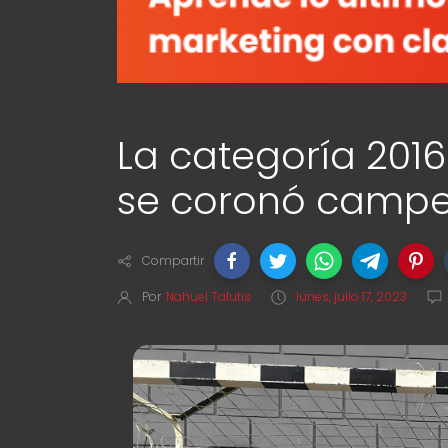
La categoría 2016 
se coronó camp
Compartir
Por
Nahuel Talutis
lunes, julio 17, 2023