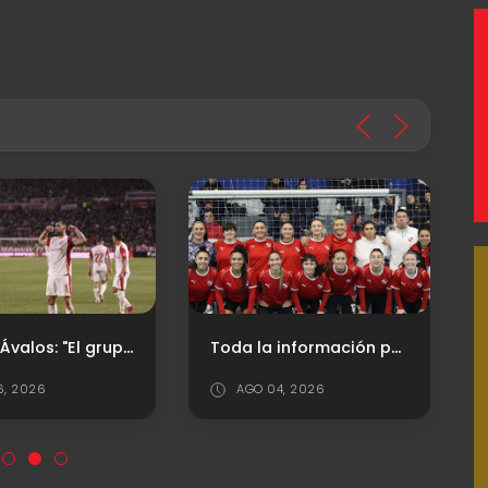
Gabriel Ávalos: "El grupo está comprometido y eso es lo que vamos a tratar de demostrar"
Toda la información para el duelo de "Las Diablas" en Copa Argentina
6, 2026
AGO 04, 2026