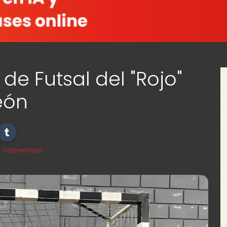
de Futsal del "Rojo"
eón
1 comentario