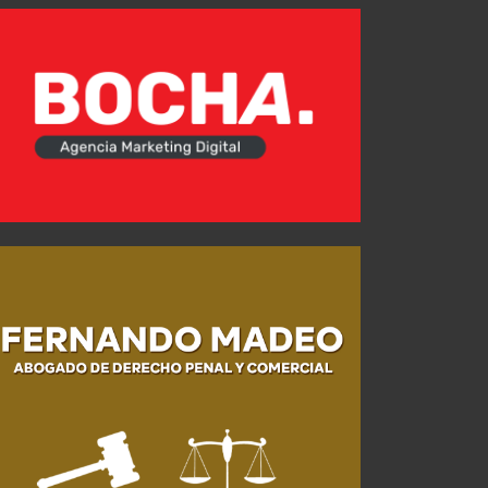
Rodrigo Rey: "Sentí que el penal podía ir ahí"
JUL 26, 2026