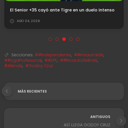
El Senior +35 cayó ante Tigre en un duelo intenso
AGO 04, 2026
Secciones:
##Independiente
,
##Insaurralde
,
##LigaProfesional
,
##LPF
,
##RicardoZielinski
,
#Allende
,
#Godoy Cruz
MÁS RECIENTES
ANTIGUOS
ASÍ LLEGA GODOY CRUZ