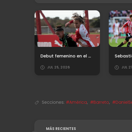
Santiago Arias: "Esto se define en los detalles"
Debut femenino en el Clausura
JUL 25, 2026
JUL 2
Secciones:
#América
,
#Barreto
,
#Daniel
MÁS RECIENTES