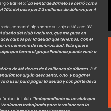
rgio Barreto: "
La venta de Barreto se cerró como
l 70% del pase por 2.2 millones de dólares por 4
rado, comentó algo sobre su viaje a México:
"El
 el dueño del club Pachuca, que me puso en
a acercarnos por la deuda que tenemos.
Con el
r un convenio de reciprocidad.
Esto quiere
quipo que forme el grupo Pachuca puede venir a
érica de México es de 6 millones de dólares. 3.5
tendríamos algún descuento, o no, y pagar el
va a usar para pagar la deuda y con parte de la
nómica del club:
"Independiente es un club que
.
Veníamos trabajando para terminar con la