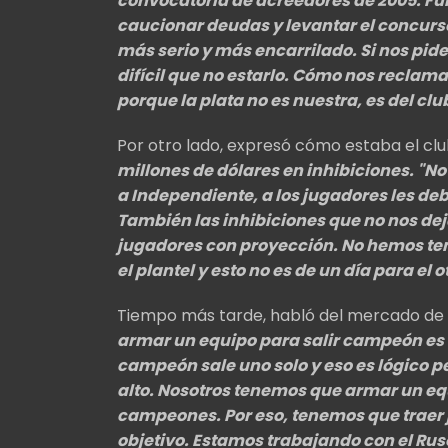
convocatoria de acreedores de 2005. F
caucionar deudas y levantar el concurs
más serio y más encarrilado. Si nos pid
difícil que no estarlo. Cómo nos reclam
porque la plata no es nuestra, es del clu
Por otro lado, expresó cómo estaba el clu
millones de dólares en inhibiciones.
"No
a Independiente, a los jugadores les deb
También las inhibiciones que no nos dej
jugadores con proyección. No hemos ten
el plantel y esto no es de un día para el o
Tiempo más tarde, habló del mercado de
armar un equipo para salir campeón es 
campeón sale uno solo y eso es lógico p
alto.
Nosotros tenemos que armar un equi
campeones. Por eso, tenemos que traer
objetivo. Estamos trabajando con el Rus