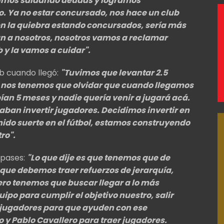
uimos saldando deudas y logramos
o.
Ya no estar concursado, nos hace un club
en la quiebra estando concursados, sería más
an a nosotros, nosotros vamos a reclamar
b y la vamos a cuidar".
b cuando llegó:
"
Tuvimos que levantar 2.5
 nos tenemos que olvidar que cuando llegamos
ían 5 meses y nadie quería venir a jugará acá.
aban invertir jugadores.
Decidimos invertir en
ido suerte en el fútbol, estamos construyendo
tro".
 pases:
"
Lo que dije es que tenemos que de
que debemos traer refuerzos de jerarquía,
ero tenemos que buscar llegar a lo más
po para cumplir el objetivo nuestro, salir
 jugadores para que ayuden con ese
o y Pablo Cavallero para traer jugadores.