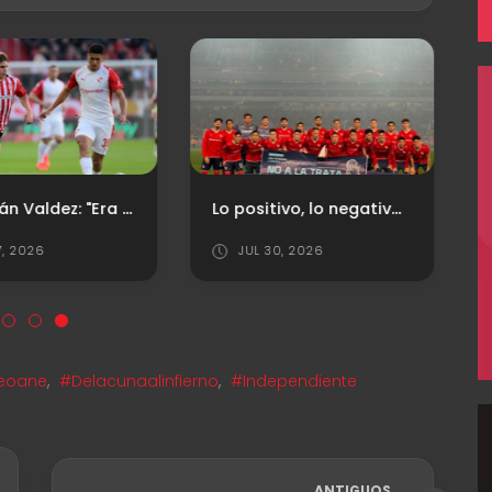
Sebastián Valdez: "Era importante dar este primer paso"
Lo positivo, lo negativo y los puntajes ante Newell‘s
7, 2026
JUL 30, 2026
Seoane
,
#Delacunaalinfierno
,
#Independiente
ANTIGUOS