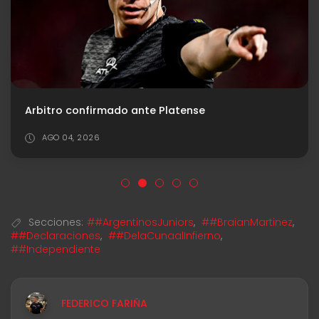
Arbitro confirmado ante Platense
AGO 04, 2026
Secciones:
##ArgentinosJuniors
,
##BraianMartinez
,
##Declaraciones
,
##DelaCunaalInfierno
,
##Independiente
FEDERICO FARIÑA