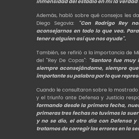
inmensidad del estadio en mí la verdad
Además, habló sobre qué consejos les da 
Diego Segovia:
"Con Rodrigo Rey no
aconsejarnos en todo lo que vea. Par
tener a alguien así que nos ayude".
También, se refirió a la importancia de 
del "Rey De Copas":
"Santoro fue muy 
siempre aconsejándome, siempre que 
importante su palabra por lo que repres
Cuando le consultaron sobre lo mostrado
y el triunfo ante Defensa y Justicia resp
formando desde la primera fecha, nues
primeras tres fechas no tuvimos la sue
y no se dio, el otro día con Defensa y
tratamos de corregir los errores en la s