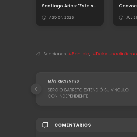
David Martínez: "Fue mi decisión volver a Independiente"
Santiago Arias: "Esto se define en los detalles"
AGO 04, 2026
JUL 2
Secciones:
#Banfield
,
#Delacunaalinfierno
MÁS RECIENTES
SERGIO BARRETO EXTENDIÓ SU VINCULO
CON INDEPENDIENTE
COMENTARIOS