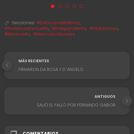
Secciones:
#Delacunaalinfierno
,
#FedericoMancuello
,
#Independiente
,
#Inhibiciones
,
#Mancuello
,
#Mercadodepases
MÁS RECIENTES
FIRMARON DA ROSA Y D´ANGELO
ANTIGUOS
SALIÓ EL FALLO POR FERNANDO GAIBOR
COMENTARIOS