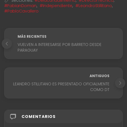
Secciones:
#Delacunaalinfierno
,
#DirectorTecnico
,
#FabianDoman
,
#Independiente
,
#LeandroStillitano
,
#PabloCavallero
MÁS RECIENTES
VUELVEN A INTERESARSE POR BARRETO DESDE
PARAGUAY
ANTIGUOS
LEANDRO STILLITANO ES PRESENTADO OFICIALMENTE
COMO DT
COMENTARIOS