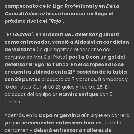
campeonato de la Liga Profesional y en
De La
Cuna Al Infierno
te contamos cómo llega el
próximo rival del
"Rojo"
.
"El Taladro",
en el debut de Javier Sanguinetti
como entrenador, venció a Aldosivi en condición
de visitante
(lo que significó el descenso del
conjunto de Mar Del Plata)
por 1 a 0 con un gol del
defensor Gregorio Tanco.
En el campeonato se
encuentra ubicado en la 21° posición de la tabla
con 29 puntos
producto de 7 victorias, 8 empates y
10 derrotas. Convirtió 23 goles y recibió 28. El
goleador del equipo es
Ramiro Enrique
con 5
tantos.
Además, en la
Copa Argentina
aún sigue en carrera
ya que
se encuentra en las semifinales
de dicho
certamen y
deberá enfrentar a Talleres de