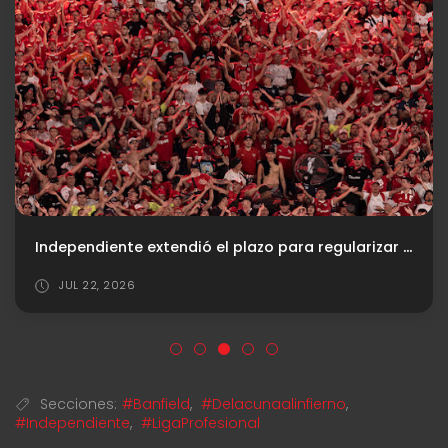
Independiente extendió el plazo para regularizar la cuota social
JUL 22, 2026
Secciones:
#Banfield
,
#Delacunaalinfierno
,
#Independiente
,
#LigaProfesional