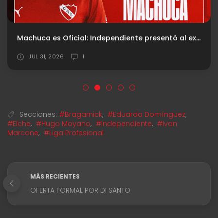
Machuca es Oficial: Independiente presentó al extremo
JUL 31, 2026
1
Secciones:
#Bragarnick
,
#Eduardo Domínguez
,
#Elche
,
#Hugo Moyano
,
#Independiente
,
#Ivan
Marcone
,
#Liga Profesional
MÁS RECIENTES
OFERTA FORMAL POR DI SANTO