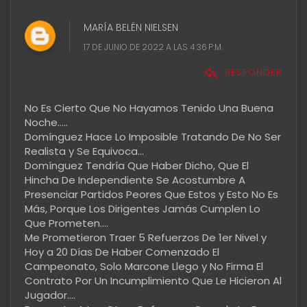
MARÍA BELÉN NIELSEN
17 DE JUNIO DE 2022 A LAS 4:36 P.M.
RESPONDER
No Es Cierto Que No Hayamos Tenido Una Buena
Noche.....
Domínguez Hace Lo Imposible Tratando De No Ser
Realista y Se Equivoca...
Domínguez Tendría Que Haber Dicho, Que El
Hincha De Independiente Se Acostumbre A
Presenciar Partidos Peores Que Estos y Esto No Es
Más, Porque Los Dirigentes Jamás Cumplen Lo
Que Prometen....
Me Prometieron Traer 5 Refuerzos De 1er Nivel y
Hoy a 20 Días De Haber Comenzado El
Campeonato, Solo Marcone Llego y No Firma El
Contrato Por Un Incumplimiento Que Le Hicieron Al
Jugador....