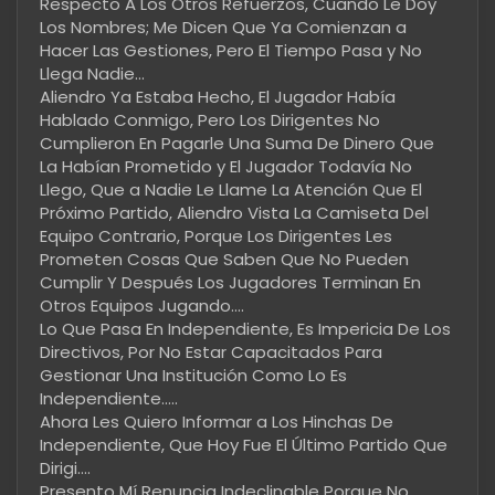
Respecto A Los Otros Refuerzos, Cuando Le Doy
Los Nombres; Me Dicen Que Ya Comienzan a
Hacer Las Gestiones, Pero El Tiempo Pasa y No
Llega Nadie...
Aliendro Ya Estaba Hecho, El Jugador Había
Hablado Conmigo, Pero Los Dirigentes No
Cumplieron En Pagarle Una Suma De Dinero Que
La Habían Prometido y El Jugador Todavía No
Llego, Que a Nadie Le Llame La Atención Que El
Próximo Partido, Aliendro Vista La Camiseta Del
Equipo Contrario, Porque Los Dirigentes Les
Prometen Cosas Que Saben Que No Pueden
Cumplir Y Después Los Jugadores Terminan En
Otros Equipos Jugando....
Lo Que Pasa En Independiente, Es Impericia De Los
Directivos, Por No Estar Capacitados Para
Gestionar Una Institución Como Lo Es
Independiente.....
Ahora Les Quiero Informar a Los Hinchas De
Independiente, Que Hoy Fue El Último Partido Que
Dirigi....
Presento Mí Renuncia Indeclinable Porque No