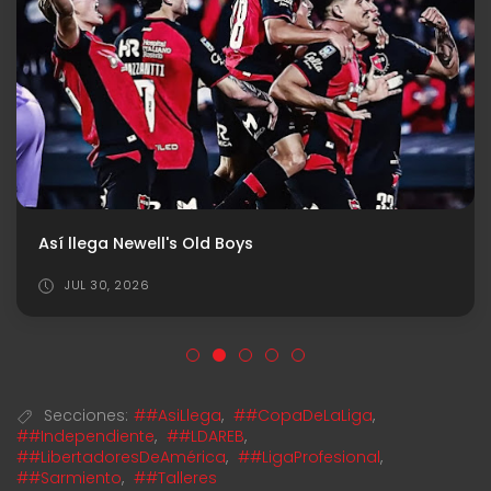
Así llega Newell's Old Boys
JUL 30, 2026
Secciones:
##AsiLlega
,
##CopaDeLaLiga
,
##Independiente
,
##LDAREB
,
##LibertadoresDeAmérica
,
##LigaProfesional
,
##Sarmiento
,
##Talleres