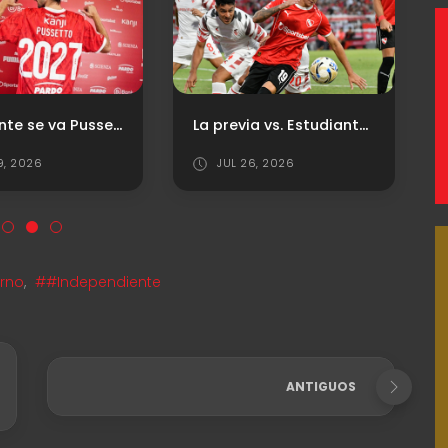
Finalmente se va Pussetto del "Rojo"
La previa vs. Estudiantes de La Plata: Horario, TV y Probables formaciones
9, 2026
JUL 26, 2026
erno
,
##Independiente
ANTIGUOS