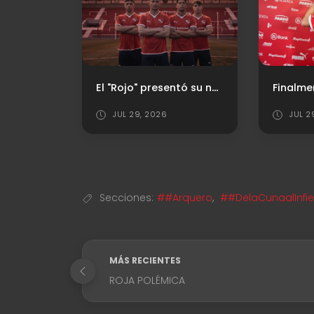
Santiago Montiel: "Vinimos a jugar a una cancha muy difícil"
El "Rojo" presentó su nueva camiseta titular
JUL 29, 2026
JUL 2
Secciones:
##Arquero
,
##DelaCunaalInfi
MÁS RECIENTES
ROJA POLÉMICA