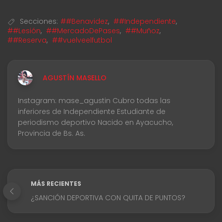
Secciones:
##Benavidez
,
##Independiente
,
##Lesión
,
##MercadoDePases
,
##Muñoz
,
##Reserva
,
##vuelveelfutbol
AGUSTÍN MASELLO
Instagram: mase_agustin Cubro todas las
inferiores de Independiente Estudiante de
periodismo deportivo Nacido en Ayacucho,
Provincia de Bs. As.
MÁS RECIENTES
¿SANCIÓN DEPORTIVA CON QUITA DE PUNTOS?