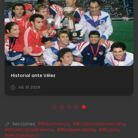
Historial ante Vélez
JUL 31, 2026
Secciones:
##AlanFranco
,
##CopaSudamericana
,
##DelaCunaalInfierno
,
##Independiente
,
##Lesión
,
##ParteMédico