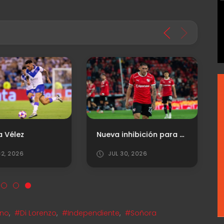
Nueva inhibición para el "Rojo"
a Vélez
2, 2026
JUL 30, 2026
rno
,
#Di Lorenzo
,
#Independiente
,
#Soñora