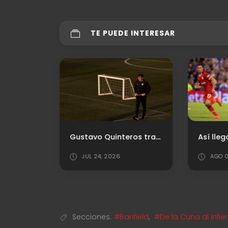
TE PUEDE INTERESAR
Las Diablas no pudieron en su visita al River Camp
Gustavo Quinteros trabaja en el equipo: ¿Cuál será el XI para el debut?
Así lleg
JUL 24, 2026
AGO 0
Secciones:
#Banfield
,
#De la Cuna al Infie