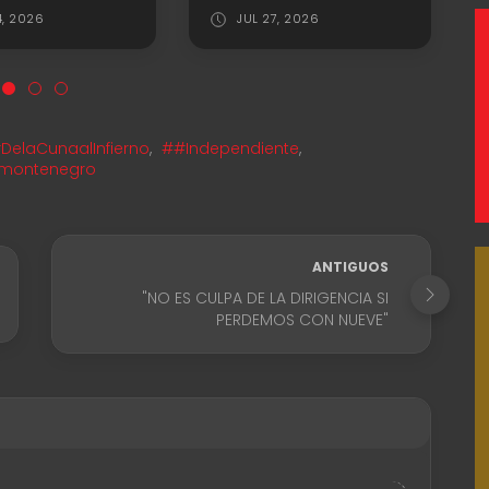
4, 2026
JUL 27, 2026
DelaCunaalInfierno
,
##Independiente
,
i montenegro
ANTIGUOS
"NO ES CULPA DE LA DIRIGENCIA SI
PERDEMOS CON NUEVE"