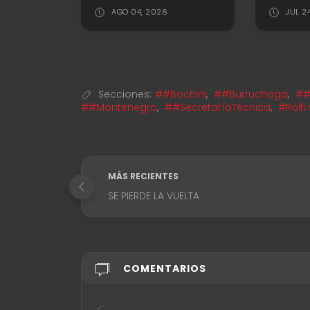
AGO 04, 2026
JUL 2
Secciones:
##Bochini
,
##Burruchaga
,
##
##Montenegro
,
##SecretaríaTécnica
,
#Rolf
MÁS RECIENTES
SE PIERDE LA VUELTA
COMENTARIOS