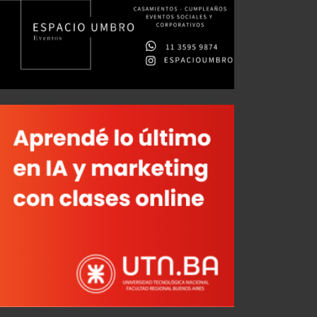
Sebastián Valdez: "Era importante dar este primer paso"
Gabriel Ávalos: "El grupo está comprometido y eso es lo que vamos a tratar de demostrar"