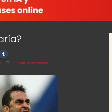
aría?
0
Publicar un comentario