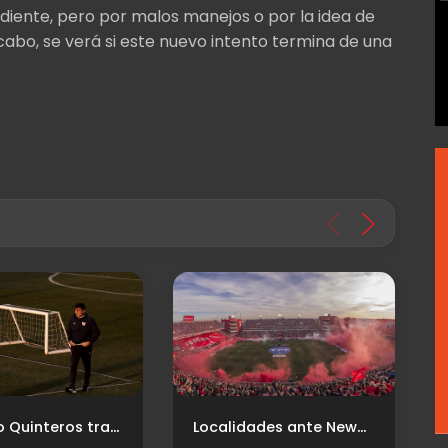
diente, pero por malos manejos o por la idea de
cabo, se verá si este nuevo intento termina de una
Gustavo Quinteros trabaja en el equipo: ¿Cuál será el XI para el debut?
Localidades ante Newell's