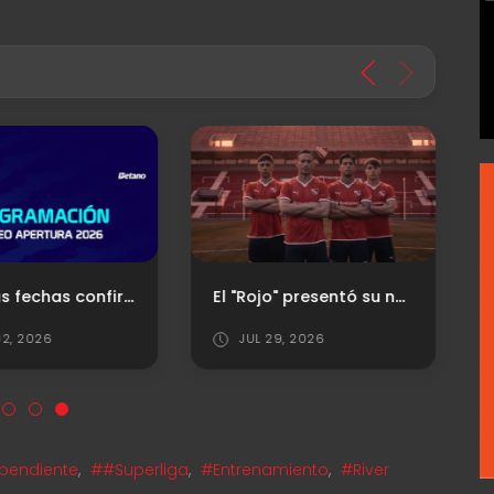
Próximas fechas confirmadas para el "Rojo"
El "Rojo" presentó su nueva camiseta titular
2, 2026
JUL 29, 2026
pendiente
,
##Superliga
,
#Entrenamiento
,
#River