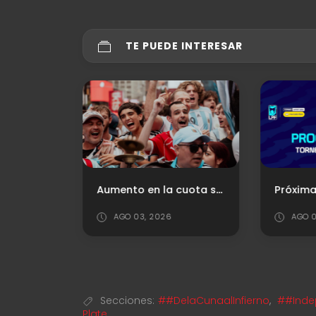
TE PUEDE INTERESAR
Lo positivo, lo negativo y los puntajes ante Vélez
Aumento en la cuota social
AGO 03, 2026
AGO 0
Secciones:
##DelaCunaalInfierno
,
##Inde
Plate