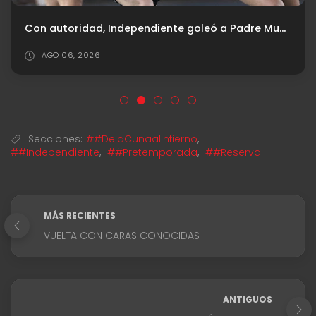
Con autoridad, Independiente goleó a Padre Mugica y avanzó en la Copa Argentina
AGO 06, 2026
Secciones:
##DelaCunaalInfierno
,
##Independiente
,
##Pretemporada
,
##Reserva
MÁS RECIENTES
VUELTA CON CARAS CONOCIDAS
ANTIGUOS