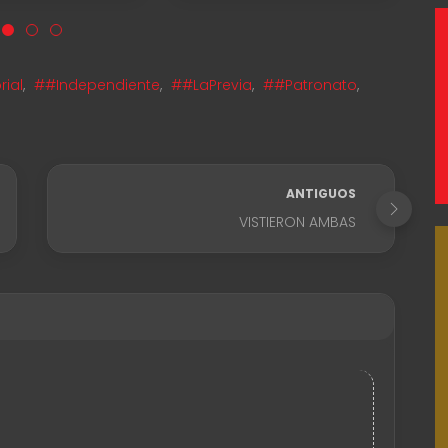
rial
,
##Independiente
,
##LaPrevia
,
##Patronato
,
ANTIGUOS
VISTIERON AMBAS