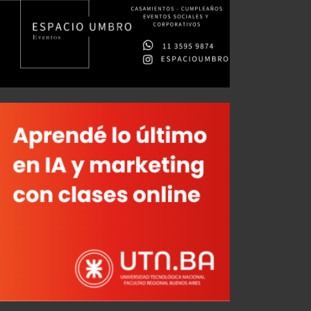
Así llega Newell's Old Boys
El "Rojo" presentó su nueva camiseta titular
JUL 30, 2026
JUL 29, 2026