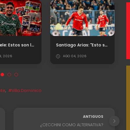
Firmó Mele: Estos son los arqueros uruguayos que dejaron una huella en Independiente
Santiago Arias: "Esto se define en los detalles"
9, 2026
AGO 04, 2026
nte
,
#Villa Domínico
ANTIGUOS
¿CECCHINI COMO ALTERNATIVA?