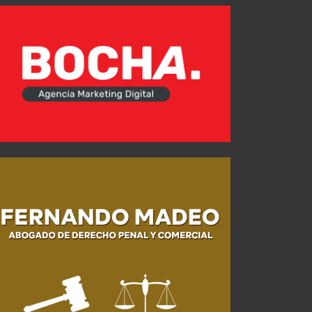
Sebastián Valdez: "Era importante dar este primer paso"
Así llega Vélez
JUL 27, 2026
AGO 02, 2026