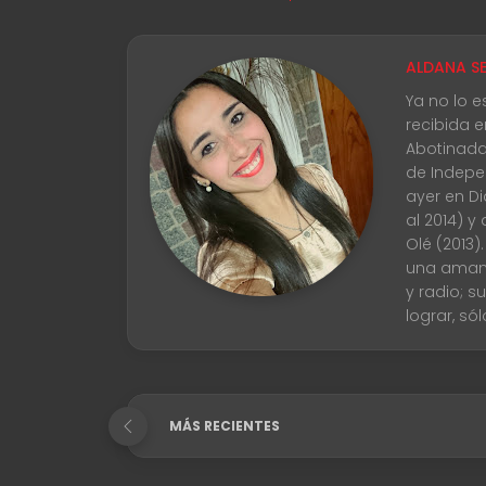
ALDANA SE
Ya no lo e
recibida e
Abotinada
de Indepen
ayer en Di
al 2014) y 
Olé (2013)
una amant
y radio; s
lograr, só
MÁS RECIENTES