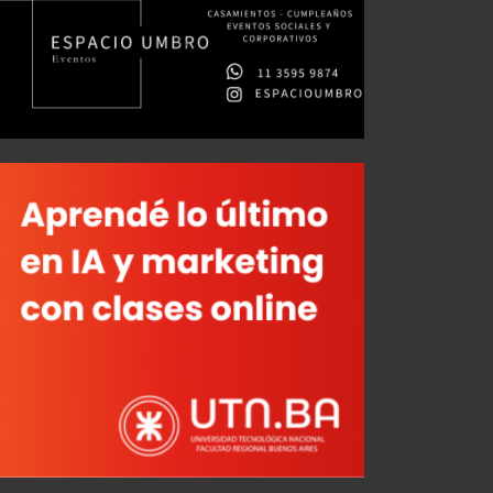
Último antecedente vs. Platense
Así llega Vélez
AGO 02, 2026
AGO 06, 2026