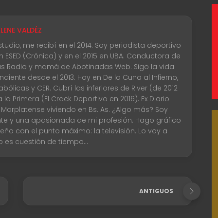
LENE VALDÉZ
studio, me recibí en el 2014. Soy periodista deportivo
n ESED (Crónica) y en el 2015 en UBA. Conductora de
s Radio y mamá de Abotinadas Web. Sigo la vida
diente desde el 2013. Hoy en De la Cuna al Infierno,
abólicas y CER. Cubrí las inferiores de River (de 2012
a la Primera (El Crack Deportivo en 2016). Ex Diario
. Marplatense viviendo en Bs. As. ¿Algo más? Soy
e y una apasionada de mi profesión. Hago gráfico
ueño con el punto máximo: la televisión. Lo voy a
lo es cuestión de tiempo...
ANTIGUOS