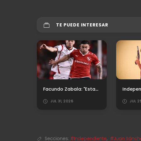
TE PUEDE INTERESAR
Facundo Zabala: "Estamos para grandes cosas, pero vamos partido a partido"
JUL 31, 2026
JUL 2
Secciones:
#Independiente
,
#Juan Sánch