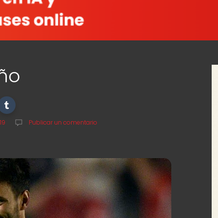
iño
19
Publicar un comentario