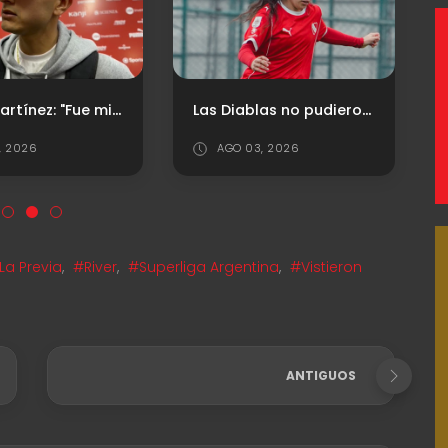
David Martínez: "Fue mi decisión volver a Independiente"
Las Diablas no pudieron en su visita al River Camp
1, 2026
AGO 03, 2026
La Previa
,
#River
,
#Superliga Argentina
,
#Vistieron
ANTIGUOS