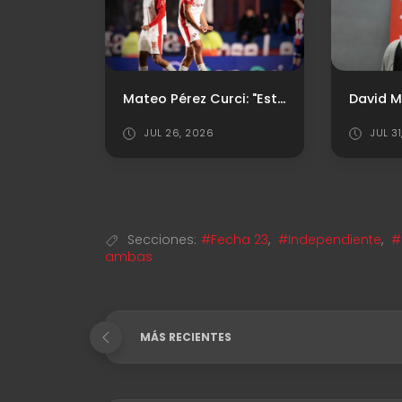
Último antecedente ante Vélez
Mateo Pérez Curci: "Este Independiente está para pelear cosas importantes"
JUL 26, 2026
JUL 3
Secciones:
#Fecha 23
,
#Independiente
,
#
ambas
MÁS RECIENTES