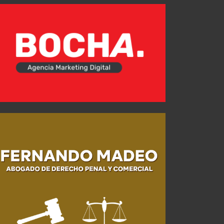
Independiente reconoció a Gabriel Ávalos y Santiago Arias en la previa del triunfo
JUL 31, 2026