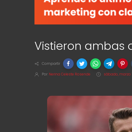
Vistieron ambas 
Compartir
Por
Nerina Celeste Rosende
sábado, marzo 1