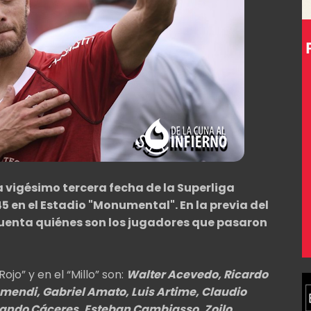
a vigésimo tercera fecha de la Superliga
5 en el Estadio "Monumental". En la previa del
 cuenta quiénes son los jugadores que pasaron
ojo” y en el “Millo” son:
Walter Acevedo, Ricardo
mendi, Gabriel Amato, Luis Artime, Claudio
rnando Cáceres, Esteban Cambiasso, Zoilo