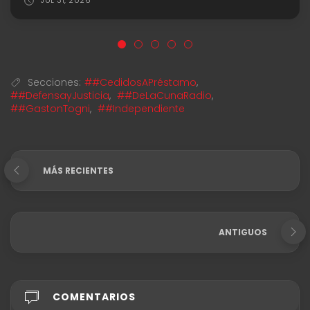
Secciones:
##CedidosAPréstamo
,
##DefensayJusticia
,
##DeLaCunaRadio
,
##GastonTogni
,
##Independiente
MÁS RECIENTES
ANTIGUOS
COMENTARIOS