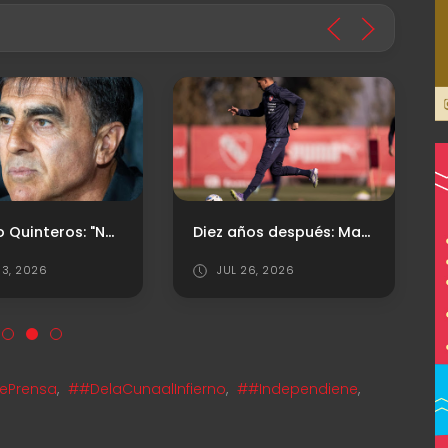
Gustavo Quinteros: "No salió el partido que preparamos, no tuvimos elaboración"
Diez años después: Maximiliano Meza volvió a jugar con la camiseta de Independiente
3, 2026
JUL 26, 2026
ePrensa
,
##DelaCunaalInfierno
,
##Independiene
,