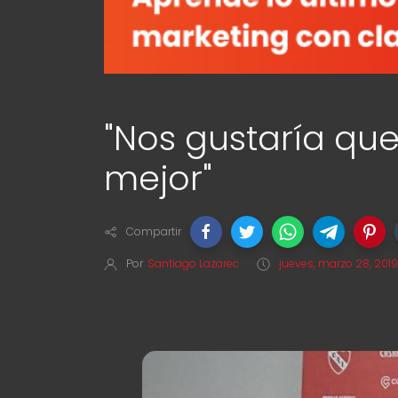
"Nos gustaría qu
mejor"
Compartir
Por
Santiago Lazarec
jueves, marzo 28, 2019