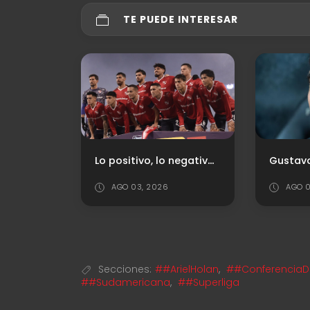
TE PUEDE INTERESAR
Independiente oficializó la llegada de Santiago Mele
Lo positivo, lo negativo y los puntajes ante Vélez
AGO 03, 2026
AGO 0
Secciones:
##ArielHolan
,
##ConferenciaD
##Sudamericana
,
##Superliga