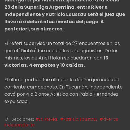
23 de la Superliga Argentina, entre River e
Independiente y Patricio Loustau será el juez que
llevará adelante las riendas del juego. A
posteriori, sus números.
El referí supervisó un total de 27 encuentros en los
que el "Diablo" fue uno de los protagonistas. De los
mismos, los de Ariel Holan se quedaron con
13
victorias, 4 empates y 10 caídas.
El último partido fue allá por la décima jornada del
corriente campeonato. En Tucumán, Independiente
cayó por 4 a 2 ante Atlético con Pablo Hernández
expulsado.
Secciones:
#La Previa
,
#Patricio Loustau
,
#River vs
Independiente