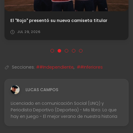
Con autoridad, Independiente goleó a Padre Mugica y avanzó en la Copa Argentina
AGO 06, 2026
Secciones:
##Independiente
,
##Inferiores
LUCAS CAMPOS
Licenciado en comunicación Social (UNQ) y
Periodista Deportivo (Deportea) - Mis libro: Lo que
hay en juego - El mejor verano de nuestra historia