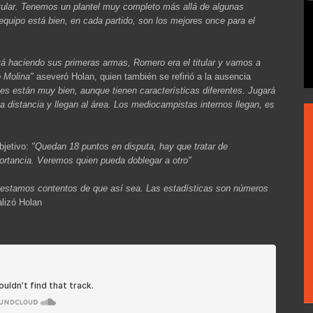
ular. Tenemos un plantel muy completo más allá de algunas
 equipo está bien, en cada partido, son los mejores once para el
á haciendo sus primeras armas, Romero era el titular y vamos a
o Molina"
aseveró Holan, quien también se refirió a la ausencia
es están muy bien, aunque tienen características diferentes. Jugará
 distancia y llegan al área. Los mediocampistas internos llegan, es
bjetivo:
"Quedan 18 puntos en disputa, hay que tratar de
ortancia. Veremos quien pueda doblegar a otro"
, estamos contentos de que así sea.
Las estadísticas son números
alizó Holan