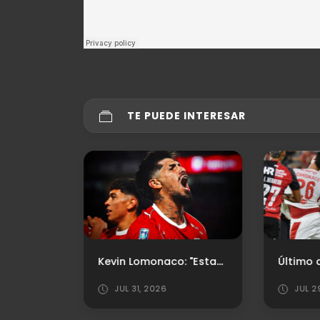
TE PUEDE INTERESAR
Árbitro confirmado ante la Lepra
Kevin Lomonaco: "Estamos muy contentos y esperamos seguir por este camino"
JUL 31, 2026
JUL 2