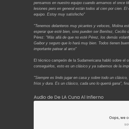
pensamos en nuestro equipo cuando armamos el once tit
lesiones pero en general están todos al cien por cien. El
equipo. Estoy muy satisfecho"
"Tenemos delanteros muy picantes y veloces, Molina est
esperar que esté bien, sino pueden ser Benítez, Cecilio 
Pérez:
"Más allá de que no esté Pérez, los demás volant
Gaibor y seguro que lo hará muy bien. Todos tienen buena
importante patear al arco"
El técnico campeón de la Sudamericana habló sobre el o
conseguirlos, esto es un clásico y ya sabemos de la imp
"Siempre es lindo jugar en casa y sobre todo un clásico
fríos y dura. Es un clásico, cada uno lo querrá gana",
fin
Audio de De LA Cuna Al Infierno