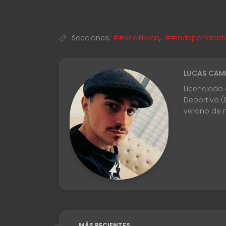
Secciones:
##ArielHolan
,
##Independient
LUCAS CAM
Licenciado 
Deportivo (
verano de n
MÁS RECIENTES