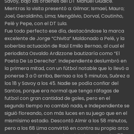
Savoy, bajo las órdenes del DT Manuel Giúdice.
Mientras la visita presentó a: Gilmar; Ismael, Mauro;
Joel, Geraldinho, Lima; Mengálvio, Dorval, Coutinho,
Pelé y Pepe, con el DT Lula.
Fue todo perfecto ese día, destacándose la marca
excelente de Jorge “Chivita” Maldonado a Pelé, y la
soberbia actuación de Raúl Emilio Bernao, al cual el
periodista Osvaldo Ardizzone bautizaría como “El
Poeta De La Derecha”. Independiente deslumbró en
la primera mitad, con un fútbol notable que lo llevó a
ponerse 3 a 0 arriba, Bernao a los 5 minutos, Suárez a
los 18 y Savoy a los 45. Nadie se podía confiar del
Santos, porque era normal que tenga ráfagas de
futbol con gran cantidad de goles, pero en el
segundo tiempo no cambió nada, e Independiente se
siguió floreando, con más luces en su juego que en el
mismísimo estadio. Descontó Almir a los 58 minutos,
pero a los 68 Lima convirtió en contra su propio arco