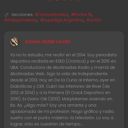
Secciones:
#Concentrados
,
#Fecha 18
,
#Independiente
,
#Superliga Argentina
,
#Unión
ALDANA SELENE VALDÉZ
Ya no lo estudio, me recibí en el 2014. Soy periodista
deportivo recibida en ESED (Crónica) y en el 2015 en
UBA. Conductora de Abotinadas Radio y mamá de
Abotinadas Web. Sigo la vida de Independiente
desde el 2013. Hoy en De la Cuna al Infierno, ayer en
Diabólicas y CER. Cubrí las inferiores de River (de
2012 al 2014) y a la Primera (El Crack Deportivo en
2016). Ex Diario Olé (2013). Marplatense viviendo en
Bs. As. ¿Algo más? Soy una amante y una
apasionada de mi profesión. Hago gráfico y radio;
sueño con el punto máximo: la televisión. Lo voy a
lograr, sólo es cuestión de tiempo...