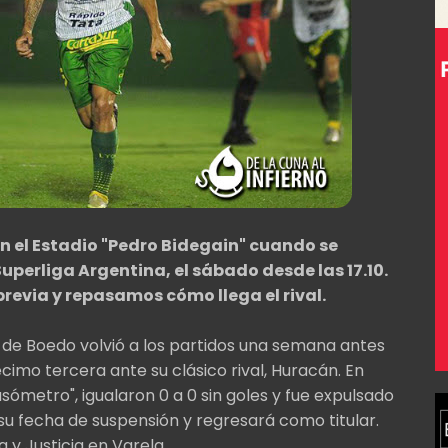
n el Estadio "Pedro Bidegain" cuando se
uperliga Argentina, el sábado desde las 17.10.
 previa y repasamos cómo llega el rival.
o de Boedo volvió a los partidos una semana antes
écimo tercera ante su clásico rival, Huracán. En
ómetro", igualaron 0 a 0 sin goles y fue expulsado
 su fecha de suspensión y regresará como titular.
 y Justicia en Varela.