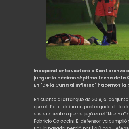
Independiente visitará a San Lorenzo e
juegue la décimo séptima fecha de la S
En "De la Cuna al Infierno" hacemos la
En cuanto al arranque de 2019, el conjunt
que el "Rojo": debía un postergado de la d
ese encuentro que se jugó en el "Nuevo Gas
Fabricio Coloccini. El defensor ya cumplió
Por la pasada, perdió por 1 a 0 con Defensa