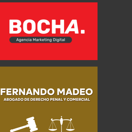
Mateo Pérez Curci: "Este Independiente está para pelear cosas importantes"
JUL 26, 2026