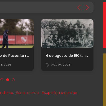
Mercado de Pases: La realidad detrás de la búsqueda del central
4 de agosto de 1904: nace el "Rey de Copas"
3, 2026
AGO 04, 2026
ndiente
,
#San Lorenzo
,
#Superliga Argentina