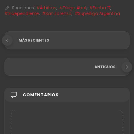
Secciones:
#Árbitros
,
#Diego Abal
,
#Fecha 17
,
#Independiente
,
#San Lorenzo
,
#Superliga Argentina
MÁS RECIENTES
ANTIGUOS
COMENTARIOS