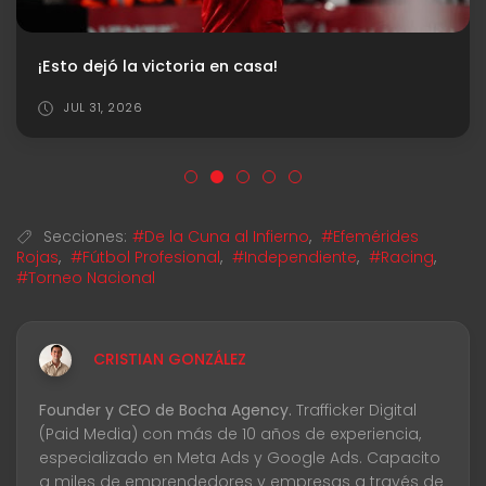
¡Esto dejó la victoria en casa!
JUL 31, 2026
Secciones:
#De la Cuna al Infierno
,
#Efemérides
Rojas
,
#Fútbol Profesional
,
#Independiente
,
#Racing
,
#Torneo Nacional
CRISTIAN GONZÁLEZ
Founder y CEO de Bocha Agency.
Trafficker Digital
(Paid Media) con más de 10 años de experiencia,
especializado en Meta Ads y Google Ads. Capacito
a miles de emprendedores y empresas a través de