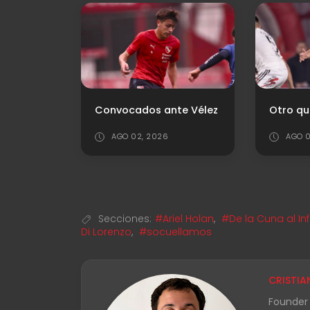
te Vélez
Otro que se va
AGO 07, 2026
JUL 3
Secciones:
#Ariel Holan
,
#De la Cuna al Inf
Di Lorenzo
,
#socuellamos
CRISTIA
Founder