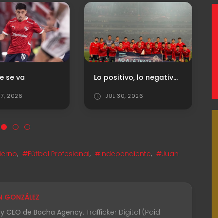
Lo positivo, lo negativo y los puntajes ante Newell‘s
Árbitro e Historial vs. Newell's
0, 2026
JUL 29, 2026
ierno
,
#Fútbol Profesional
,
#Independiente
,
#Juan
N GONZÁLEZ
 y CEO de Bocha Agency.
Trafficker Digital (Paid