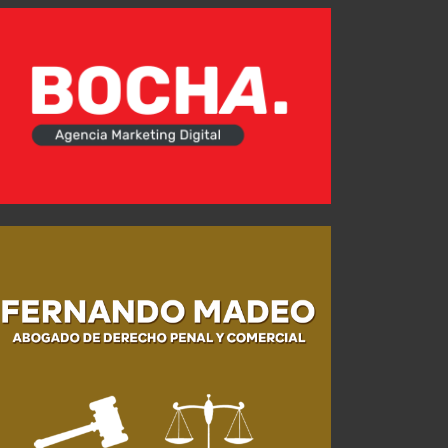
Estos son los convocados para recibir a Platense
AGO 07, 2026