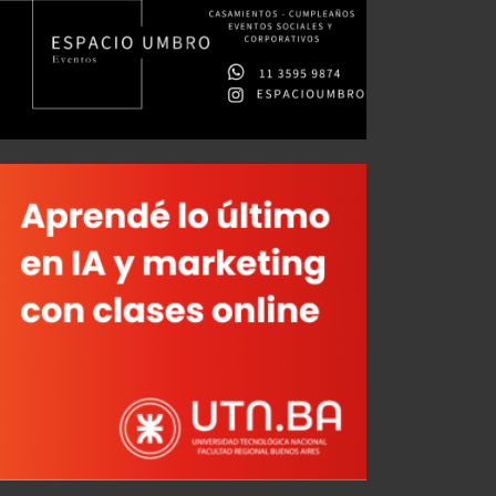
Iván Marcone: "La cinta de capitán es algo simbólico"
Santiago Mele: "Venir acá era mi deseo"
JUL 26, 2026
JUL 28, 2026