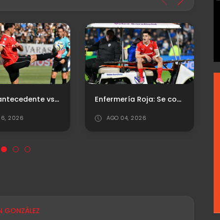
Último antecedente vs. Platense
Enfermería Roja: Se conoció la lesión de Leo Godoy
6, 2026
AGO 04, 2026
e
N GONZÁLEZ