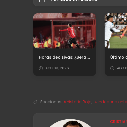
Horas decisivas: ¿Será el último partido de Kevin Lomónaco en el Rojo?
AGO 03, 2026
AGO 0
Secciones:
#Historia Roja
,
#Independient
CRISTIA