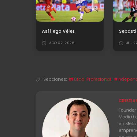
Así llega Vélez
AGO 02, 2026
JUL 2
Secciones:
#Fútbol Profesional
,
#Independ
CRISTIA
Founder
Media) 
en Meta
emprend