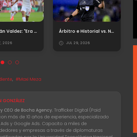
Sebastián Valdez: "Era importante dar este primer paso"
Árbitro e Historial vs. Newell's
7, 2026
JUL 29, 2026
iente
,
#Maxi Meza
N GONZÁLEZ
 y CEO de Bocha Agency.
Trafficker Digital (Paid
con más de 10 años de experiencia, especializado
 Ads y Google Ads. Capacito a miles de
edores y empresas a través de diplomaturas