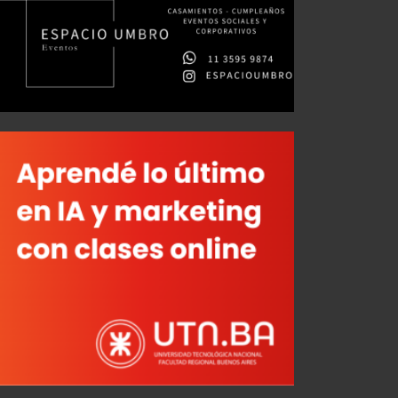
Mateo Pérez Curci: "Este Independiente está para pelear cosas importantes"
Enfermería Roja: Se conoció la lesión de Leo Godoy
JUL 26, 2026
AGO 04, 2026