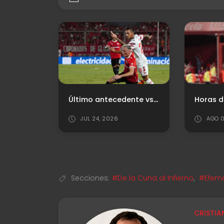
Mercado de Pases: La realidad detrás de la búsqueda del central
Último antecedente vs. Estudiantes (LP)
JUL 24, 2026
AGO 0
Secciones:
#De la Cuna al Infierno
,
#Efemé
CRISTIA