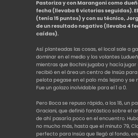
Pastoriza y con Marangoni como dueñ
fecha (llevaba 6 victorias seguidas). E
(tenía 15 puntos) y con su técnico, Jor
de un resultado negativo (llevaba 4 fe
caídas).
Así planteadas las cosas, el local sale a 
dominar en el medio y los volantes Ludueña
mientras que Bochini jugaba y hacía jugar a
recibió en el área un centro de Insúa par
pelota pegase en el palo más lejano y se
Fue un golazo inolvidable para el 1 a 0.
Pero Boca se repuso rápido, a los 18, un
Graciani, que definió fantástico sobre el a
de ahí pasaría poco en el encuentro. Hub
no mucho más, hasta que el minuto 79, Cl
perfecto para Insúa que llegó al fondo, e