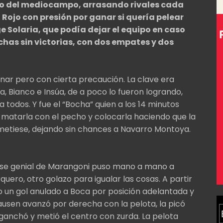
o del mediocampo, arrasando rivales cada
l Rojo con presión por ganar si quería pelear
ge Solaria, que podía dejar el equipo en caso
chas sin victorias, con dos empates y dos
ganar pero con cierta precaución. La clave era
, Bianco e Insúa, de a poco lo fueron logrando,
 todos. Y fue el “Bocha” quien a los 14 minutos
a matarla con el pecho y colocarla haciendo que la
 metiese, dejando sin chances a Navarro Montoya.
 pase genial de Marangoni puso mano a mano a
rquero, otro golazo para igualar las cosas. A partir
o un gol anulado a Boca por posición adelantada y
ausen avanzó por derecha con la pelota, la picó
nganchó y metió el centro con zurda. La pelota