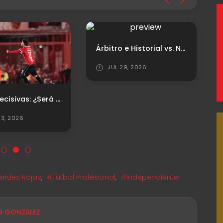
Árbitro e Historial vs. Newell's
JUL 29, 2026
Horas decisivas: ¿Será el último partido de Kevin Lomónaco en el Rojo?
3, 2026
rides Rojas
,
#Fútbol Profesional
,
#Independiente
N GONZÁLEZ