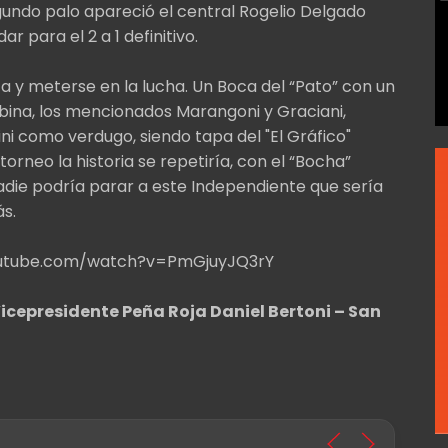
egundo palo apareció el central Rogelio Delgado
 para el 2 a 1 definitivo.
ca y meterse en la lucha. Un Boca del “Pato” con un
bina, los mencionados Marangoni y Graciani,
ni como verdugo, siendo tapa del "El Gráfico"
torneo la historia se repetiría, con el “Bocha”
die podría parar a este Independiente que sería
s.
w.youtube.com/watch?v=PmGjuyJQ3rY
Vicepresidente Peña Roja Daniel Bertoni – San