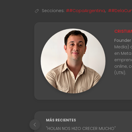
Secciones:
##CopaArgentina
,
##DelaCuna
CRISTIA
Founder
Media) 
en Meta
emprend
online, 
(UTN).
MÁS RECIENTES
"HOLAN NOS HIZO CRECER MUCHO"