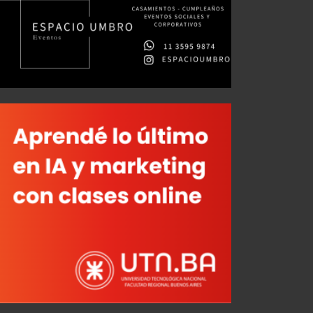
La previa vs. Vélez: Horario, TV y Probables Formaciones
Ambas camisetas vs. Platense
AGO 03, 2026
AGO 06, 2026