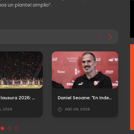
os un plantel amplio”.
Debut Clausura 2026: Estos son los convocados para visitar a Estudiantes (LP)
Daniel Seoane: "En Independiente hay política sucia, con instalación constante de mentiras"
5, 2026
AGO 06, 2026