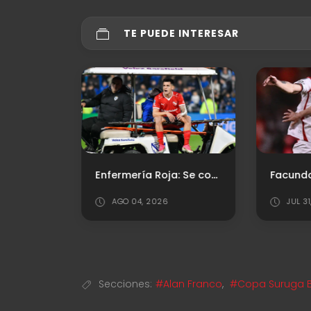
TE PUEDE INTERESAR
Mercado de Pases: La realidad detrás de la búsqueda del central
Enfermería Roja: Se conoció la lesión de Leo Godoy
AGO 04, 2026
JUL 3
Secciones:
#Alan Franco
,
#Copa Suruga 