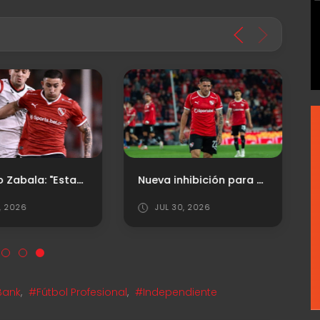
Facundo Zabala: "Estamos para grandes cosas, pero vamos partido a partido"
Nueva inhibición para el "Rojo"
1, 2026
JUL 30, 2026
Bank
,
#Fútbol Profesional
,
#Independiente