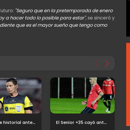
futuro:
"Seguro que en la pretemporada de enero
voy a hacer todo lo posible para estar"
, se sinceró y
endiente que es el mayor sueño que tengo como
Árbitro e historial ante Platense
El Senior +35 cayó ante Tigre en un duelo intenso