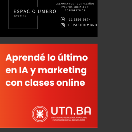
Gustavo Quinteros: "Independiente no puede elegir y comprar en el mercado"
Vuelve al ruedo el +45