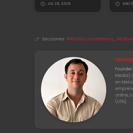
JUL 26, 2026
AGO 0
Secciones:
##DelaCunaalInfierno
,
#Fútbol
CRISTIA
Founder
Media) 
en Meta
emprend
online, 
(UTN).