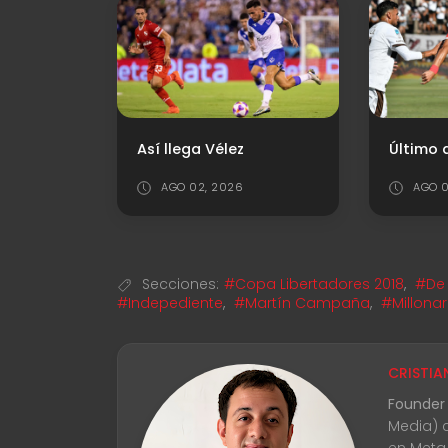
Así llega Vélez
AGO 02, 2026
AGO 0
Secciones:
#Copa Libertadores 2018
,
#De 
#Indepediente
,
#Martín Campaña
,
#Millonar
CRISTIA
Founder
Media) 