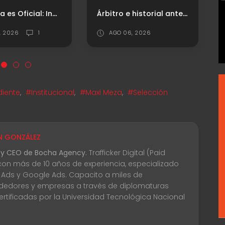
Árbitro e historial ante Platense
Santiago Arias: "Esto se define en los detalles"
 06, 2026
AGO 04, 2026
iente
,
#Institucional
,
#Maxi Meza
,
#Selección
N GONZÁLEZ
 y CEO de Bocha Agency.
Trafficker Digital (Paid
con más de 10 años de experiencia, especializado
 Ads y Google Ads. Capacito a miles de
edores y empresas a través de diplomaturas
certificadas por la Universidad Tecnológica Nacional