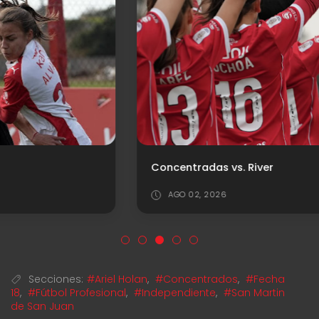
Concentradas vs. River
AGO 02, 2026
Secciones:
#Ariel Holan
,
#Concentrados
,
#Fecha
18
,
#Fútbol Profesional
,
#Independiente
,
#San Martin
de San Juan