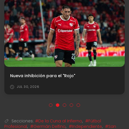
Nueva inhibición para el "Rojo"
JUL 30, 2026
Secciones:
#De la Cuna al Infierno
,
#Fútbol
Profesional
,
#Germán Delfino
,
#Independiente
,
#San