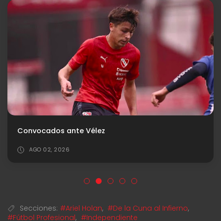
Convocados ante Vélez
AGO 02, 2026
Secciones:
#Ariel Holan
,
#De la Cuna al Infierno
,
#Fútbol Profesional
,
#Independiente